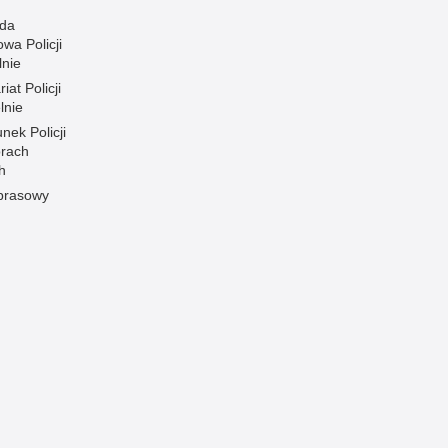
da
wa Policji
lnie
iat Policji
lnie
nek Policji
orach
h
 prasowy