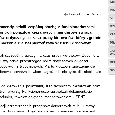
KI
PR
Powrót
Drukuj
ST
DZ
omendy pełnili wspólną służbę z funkcjonariuszami
kontroli pojazdów ciężarowych mundurowi zwracali
ZA
ów dotyczących czasu pracy kierowców, który zgodnie
PR
znaczenie dla bezpieczeństwa w ruchu drogowym.
ZA
W 
cali szczególną uwagę na czas pracy kierowców. Zgodnie z
uszą ściśle przestrzegać norm dotyczących długości
DE
dobowych i tygodniowych. Ma to kluczowe znaczenie dla
SK
rowca stwarza bowiem zagrożenie nie tylko dla siebie, ale
 do kierowania pojazdami, stan techniczny ciężarówek oraz
tych akcyzą. Funkcjonariusze sprawdzali dokumentację
ładunku, również objętego monitorowaniem - SENT.
acji przestrzegania przepisów dotyczących m.in.: ustawy
rcie drogowym. Dzięki wspólnym działaniom możliwe jest