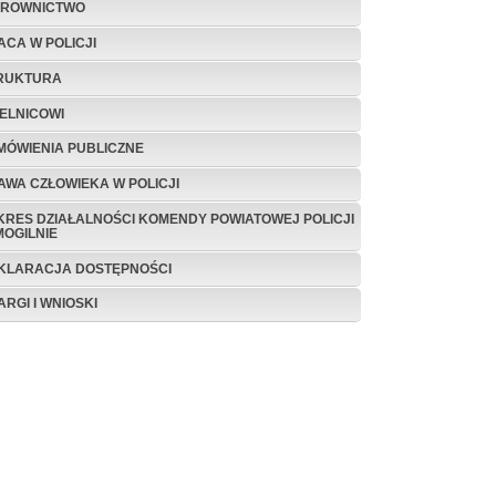
EROWNICTWO
ACA W POLICJI
RUKTURA
IELNICOWI
MÓWIENIA PUBLICZNE
AWA CZŁOWIEKA W POLICJI
KRES DZIAŁALNOŚCI KOMENDY POWIATOWEJ POLICJI
MOGILNIE
KLARACJA DOSTĘPNOŚCI
ARGI I WNIOSKI