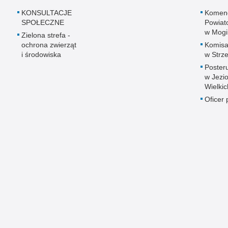
KONSULTACJE
Komen
SPOŁECZNE
Powiato
w Mogi
Zielona strefa -
ochrona zwierząt
Komisar
i środowiska
w Strze
Posteru
w Jezi
Wielkic
Oficer