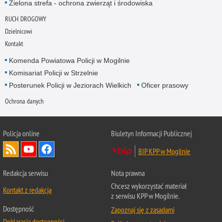
Zielona strefa - ochrona zwierząt i środowiska
RUCH DROGOWY
Dzielnicowi
Kontakt
Komenda Powiatowa Policji w Mogilnie
Komisariat Policji w Strzelnie
Posterunek Policji w Jeziorach Wielkich
Oficer prasowy
Ochrona danych
Policja online
Biuletyn Informacji Publicznej
BIP KPP w Mogilnie
Redakcja serwisu
Nota prawna
Chcesz wykorzystać materiał
Kontakt z redakcją
z serwisu KPP w Mogilnie.
Dostępność
Zapoznaj się z zasadami
Deklaracja dostępności