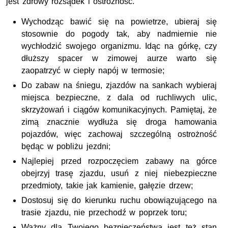
jest zdrowy rozsądek i ostrożność.
Wychodząc bawić się na powietrze, ubieraj się
stosownie do pogody tak, aby nadmiernie nie
wychłodzić swojego organizmu. Idąc na górkę, czy
dłuższy spacer w zimowej aurze warto się
zaopatrzyć w ciepły napój w termosie;
Do zabaw na śniegu, zjazdów na sankach wybieraj
miejsca bezpieczne, z dala od ruchliwych ulic,
skrzyżowań i ciągów komunikacyjnych. Pamiętaj, że
zimą znacznie wydłuża się droga hamowania
pojazdów, więc zachowaj szczególną ostrożność
będąc w pobliżu jezdni;
Najlepiej przed rozpoczęciem zabawy na górce
obejrzyj trasę zjazdu, usuń z niej niebezpieczne
przedmioty, takie jak kamienie, gałęzie drzew;
Dostosuj się do kierunku ruchu obowiązującego na
trasie zjazdu, nie przechodź w poprzek toru;
Ważny dla Twojego bezpieczeństwa jest też stan